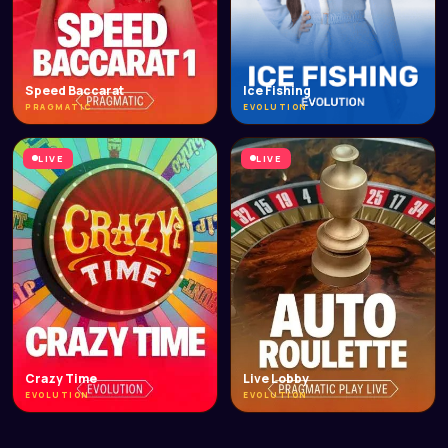
Speed Baccarat
Ice Fishing
PRAGMATIC
EVOLUTION
LIVE
LIVE
Crazy Time
Live Lobby
EVOLUTION
EVOLUTION