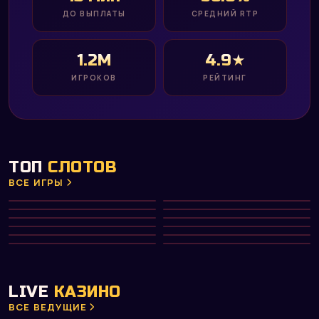
ДО ВЫПЛАТЫ
СРЕДНИЙ RTP
1.2M
4.9★
ИГРОКОВ
РЕЙТИНГ
ТОП
СЛОТОВ
ВСЕ ИГРЫ
Gates of Olympus 1000
Big Bass Bonanza
HOT
Diamond of Jungle
Aztec Clusters
NEW
PRAGMATIC PLAY
PRAGMATIC PLAY
Divine Divas
Dreamshock
TOP
NETENT
PRAGMATIC PLAY
Hot Fruit
Phoenix Rising
NEW
PLAY’N GO
NETENT
Fruit Machine
Capymania Yellow
HOT
MICROGAMING
PLAY’N GO
Big Win x25
Fab Farm
MICROGAMING
PRAGMATIC PLAY
NETENT
PLAY’N GO
LIVE
КАЗИНО
ВСЕ ВЕДУЩИЕ