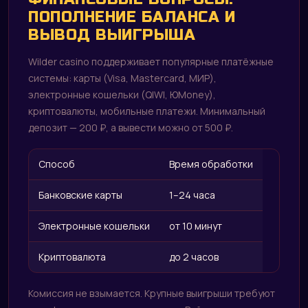
ПОПОЛНЕНИЕ БАЛАНСА И
ВЫВОД ВЫИГРЫША
Wilder casino поддерживает популярные платёжные
системы: карты (Visa, Mastercard, МИР),
электронные кошельки (QIWI, ЮMoney),
криптовалюты, мобильные платежи. Минимальный
депозит — 200 ₽, а вывести можно от 500 ₽.
Способ
Время обработки
Банковские карты
1–24 часа
Электронные кошельки
от 10 минут
Криптовалюта
до 2 часов
Комиссия не взымается. Крупные выигрыши требуют