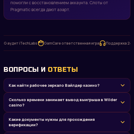
помогли с восстановлением аккаунта. Слоты от
Pragmatic всегда дают азарт.
удит iTechLabs
GamCare ответственная игра
Поддержка 24/7
В
ВОПРОСЫ И
ОТВЕТЫ
Как найти рабочее зеркало Вайлдер казино?
Сколько времени занимает вывод выигрыша в Wilder
casino?
Какие документы нужны для прохождения
верификации?