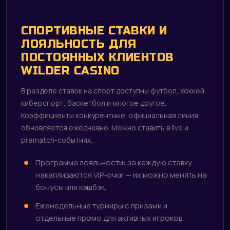
СПОРТИВНЫЕ СТАВКИ И
ЛОЯЛЬНОСТЬ ДЛЯ
ПОСТОЯННЫХ КЛИЕНТОВ
WILDER CASINO
В разделе ставок на спорт доступны футбол, хоккей,
киберспорт, баскетбол и многое другое.
Коэффициенты конкурентные, официальная линия
обновляется ежедневно. Можно ставить в live и
prematch-событиях.
Программа лояльности: за каждую ставку
накапливаются VIP-очки — их можно менять на
бонусы или кэшбэк.
Еженедельные турниры с призами и
отдельные промо для активных игроков.