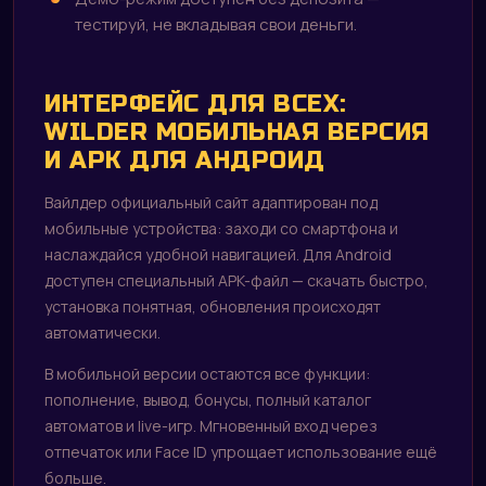
тестируй, не вкладывая свои деньги.
ИНТЕРФЕЙС ДЛЯ ВСЕХ:
WILDER МОБИЛЬНАЯ ВЕРСИЯ
И APK ДЛЯ АНДРОИД
Вайлдер официальный сайт адаптирован под
мобильные устройства: заходи со смартфона и
наслаждайся удобной навигацией. Для Android
доступен специальный APK-файл — скачать быстро,
установка понятная, обновления происходят
автоматически.
В мобильной версии остаются все функции:
пополнение, вывод, бонусы, полный каталог
автоматов и live-игр. Мгновенный вход через
отпечаток или Face ID упрощает использование ещё
больше.