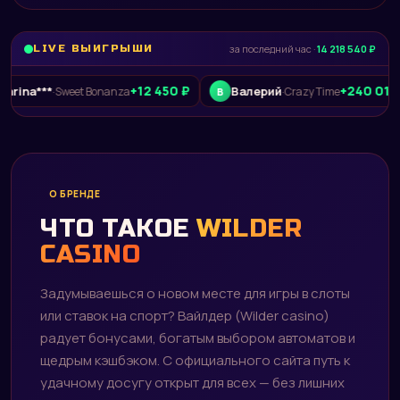
LIVE ВЫИГРЫШИ
за последний час ·
14 218 540 ₽
+12 450 ₽
+240 015 ₽
*
Валерий
·
Sweet Bonanza
·
Crazy Time
В
L
О БРЕНДЕ
ЧТО ТАКОЕ
WILDER
CASINO
Задумываешься о новом месте для игры в слоты
или ставок на спорт? Вайлдер (Wilder casino)
радует бонусами, богатым выбором автоматов и
щедрым кэшбэком. С официального сайта путь к
удачному досугу открыт для всех — без лишних