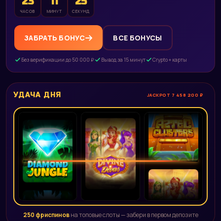
23
11
24
ЧАСОВ
МИНУТ
СЕКУНД
ЗАБРАТЬ БОНУС
ВСЕ БОНУСЫ
Без верификации до 50 000 ₽
Вывод за 15 минут
Crypto + карты
УДАЧА ДНЯ
JACKPOT 7 458 200 ₽
250 фриспинов
на топовые слоты — забери в первом депозите