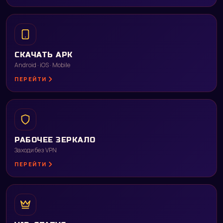
СКАЧАТЬ APK
Android · iOS · Mobile
ПЕРЕЙТИ
РАБОЧЕЕ ЗЕРКАЛО
Заходи без VPN
ПЕРЕЙТИ