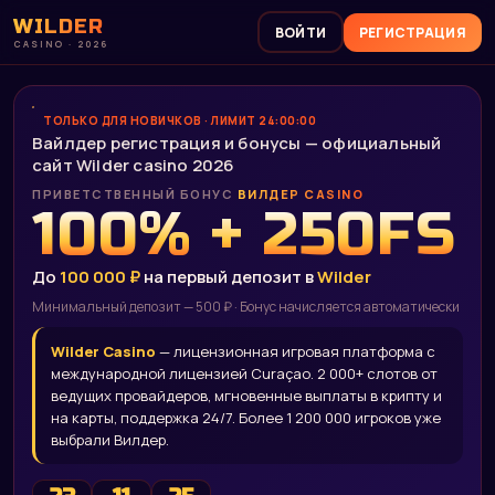
WILDER
ВОЙТИ
РЕГИСТРАЦИЯ
CASINO · 2026
ТОЛЬКО ДЛЯ НОВИЧКОВ · ЛИМИТ 24:00:00
Вайлдер регистрация и бонусы — официальный
сайт Wilder casino 2026
ПРИВЕТСТВЕННЫЙ БОНУС
ВИЛДЕР CASINO
100% + 250FS
До
100 000 ₽
на первый депозит в
Wilder
Минимальный депозит — 500 ₽ · Бонус начисляется автоматически
Wilder Casino
— лицензионная игровая платформа с
международной лицензией Curaçao. 2 000+ слотов от
ведущих провайдеров, мгновенные выплаты в крипту и
на карты, поддержка 24/7. Более 1 200 000 игроков уже
выбрали Вилдер.