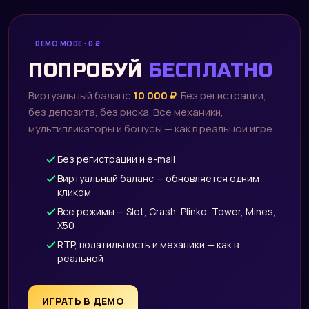
DEMO MODE · 0 ₽
ПОПРОБУЙ
БЕСПЛАТНО
Виртуальный баланс
10 000 ₽
. Без регистрации,
без депозита, без риска. Все механики,
мультипликаторы и бонусы — как в реальной игре.
Без регистрации и e-mail
Виртуальный баланс — обновляется одним
кликом
Все режимы — Slot, Crash, Plinko, Tower, Mines,
X50
RTP, волатильность и механики — как в
реальной
ИГРАТЬ В ДЕМО