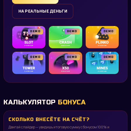
НА РЕАЛЬНЫЕ ДЕНЬГИ
DEMO
DEMO
DEMO
DEMO
DEMO
DEMO
КАЛЬКУЛЯТОР
БОНУСА
СКОЛЬКО ВНЕСЁТЕ НА СЧЁТ?
Двигай слайдер — увидишь итоговую сумму с бонусом 100% и